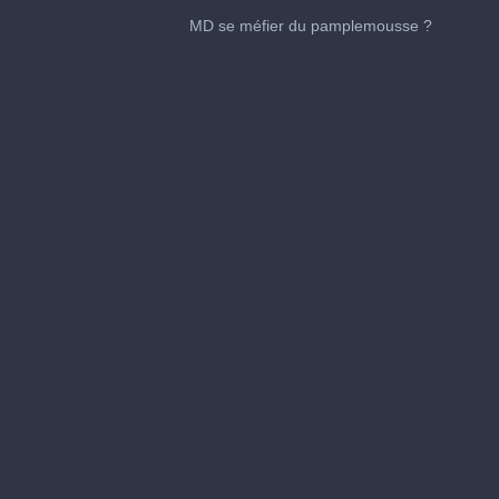
0
seconds
MD se méfier du pamplemousse ?
of
1
minute,
20
seconds