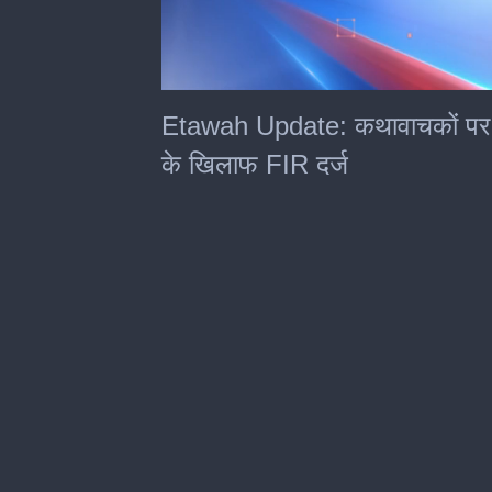
0
seconds
Etawah Update: कथावाचकों पर बड़
of
4
के खिलाफ FIR दर्ज
minutes,
42
seconds