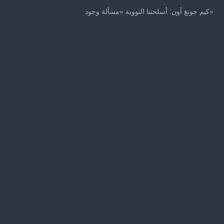
0
seconds
كيم جونغ أون: أسلحتنا النووية «مسألة وجود»
of
1
minute,
37
seconds