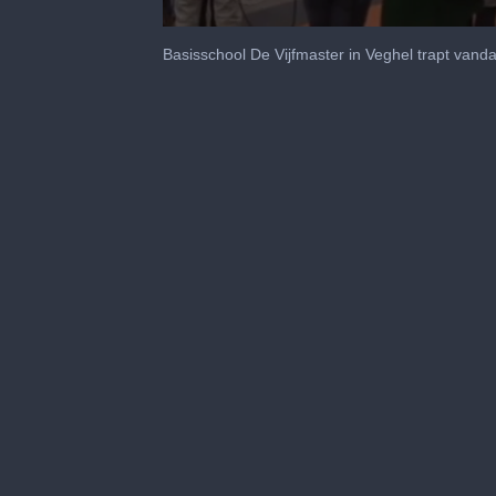
0
seconds
Basisschool De Vijfmaster in Veghel trapt vanda
of
40
seconds