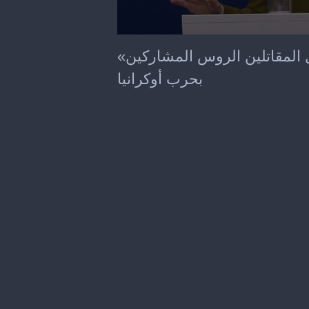
0
seconds
«الاتحاد الأوروبي»: ندرس حظر دخول المقاتلين الروس المشاركين
of
38
بحرب أوكرانيا
seconds