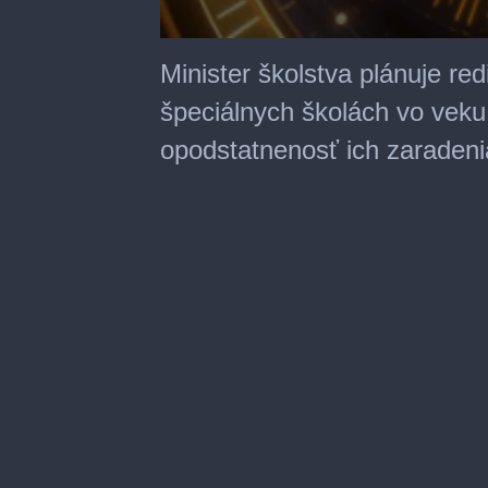
0
seconds
Minister školstva plánuje red
of
2
špeciálnych školách vo veku 
minutes,
22
opodstatnenosť ich zaradeni
seconds