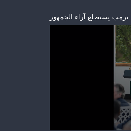
 ترمب يستطلع آراء الجمهور