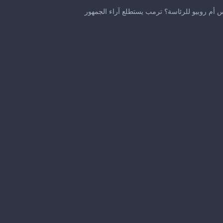
0
seconds
 أم روبيو للرئاسة؟ ترمب يستطلع آراء الجمهور
of
37
seconds