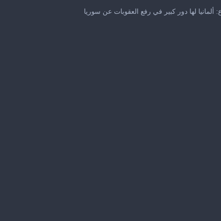
0
seconds
 ألمانيا لها دور كبير في رفع العقوبات عن سوريا
of
1
minute,
1
second