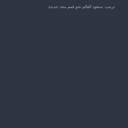
0
seconds
ترمب: سنقود العالم نحو قمم مجد جديدة
of
21
seconds