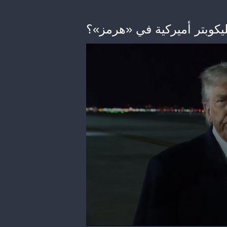
وبتر أميركية في «هرمز»؟