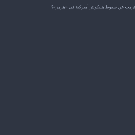
0
seconds
 ترمب عن سقوط هليكوبتر أميركية في «هرمز»؟
of
14
seconds