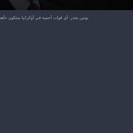
بوتين يحذر: أي قوات أجنبية في أوكرانيا ستكون «أه
me