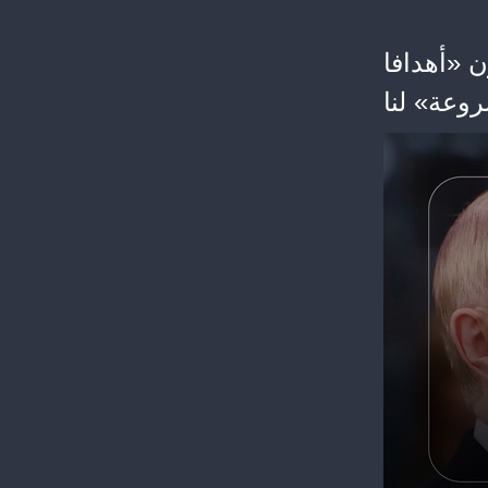
 «أهدافا
وعة» لنا