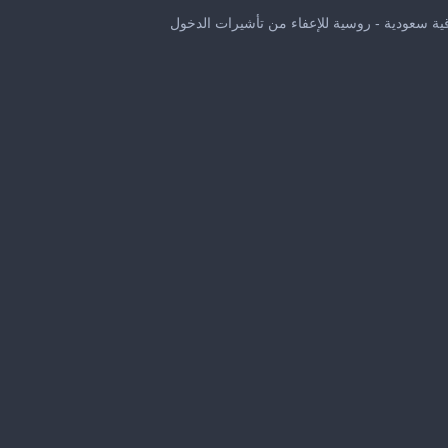
0
seconds
قية سعودية - روسية للإعفاء من تأشيرات الدخول
of
46
seconds