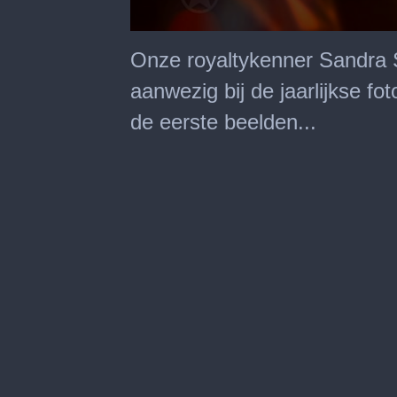
0
seconds
Onze royaltykenner Sandra 
of
1
aanwezig bij de jaarlijkse fo
minute,
36
de eerste beelden...
seconds