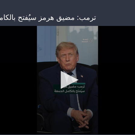
ترمب: مضيق هرمز سيُفتح بالكام