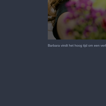
0
seconds
Barbara vindt het hoog tijd om een verb
of
3
minutes,
23
seconds
Volume
90%