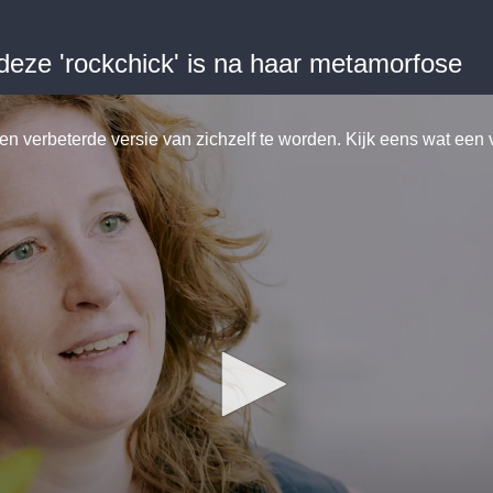
 deze 'rockchick' is na haar metamorfose
en verbeterde versie van zichzelf te worden. Kijk eens wat een v