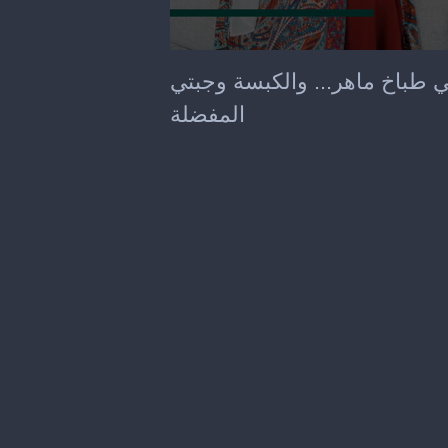
0
seconds
ي طباخ ماهر... والكبسة وجبتي
of
17
المفضلة
seconds