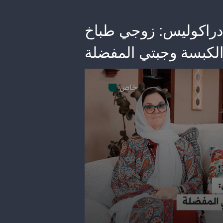
ر دراكوليس: زوجي طباخ
والكبسة وجبتي المفضلة