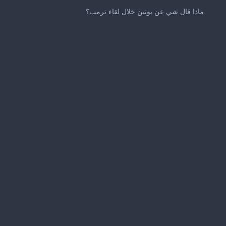
0
seconds
ماذا قال شي عن بوتين خلال لقاء ترمب؟
of
1
minute,
17
seconds