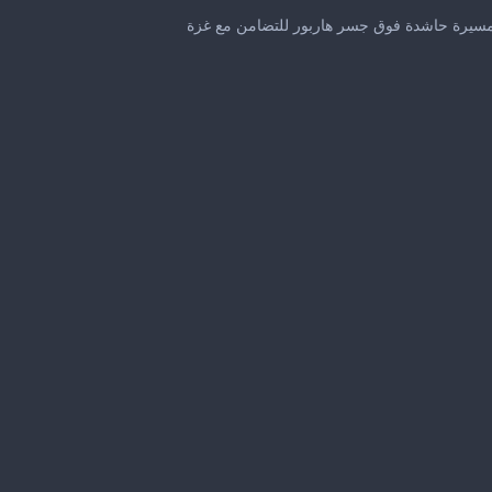
0
seconds
سيرة حاشدة فوق جسر هاربور للتضامن مع غزة
of
39
seconds