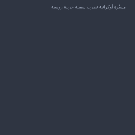
0
seconds
مسيَّرة أوكرانية تضرب سفينة حربية روسية
of
29
seconds