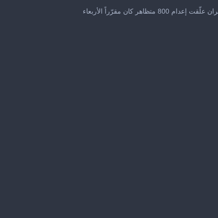
0
seconds
م 800 متظاهر كان مقرّراً الأربعاء
of
26
seconds