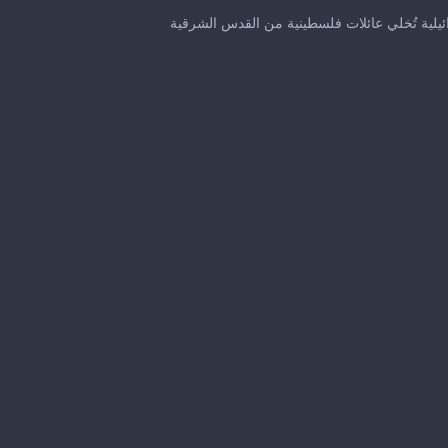
0
seconds
يلية تُخلي عائلات فلسطينية من القدس الشرقية
of
42
seconds