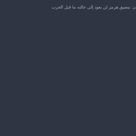
0
seconds
ن: مضيق هرمز لن يعود إلى حالته ما قبل الحرب
of
17
seconds