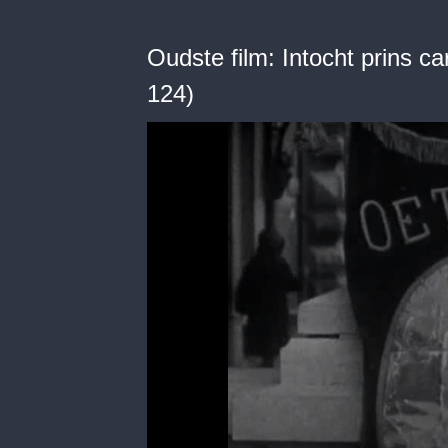
Oudste film: Intocht prins c
124)