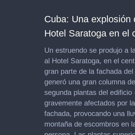
Cuba: Una explosión 
Hotel Saratoga en el
Un estruendo se produjo a l
al Hotel Saratoga, en el cen
gran parte de la fachada del
generó una gran columna de 
segunda plantas del edificio
gravemente afectados por la
fachada, provocando una lluv
montaña de escombros en la 
persona. Las plantas superi