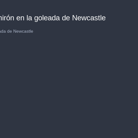
mirón en la goleada de Newcastle
eada de Newcastle