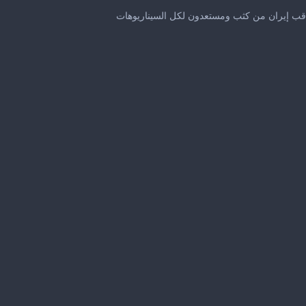
0
seconds
راقب إيران من كثب ومستعدون لكل السيناريوهات
of
25
seconds