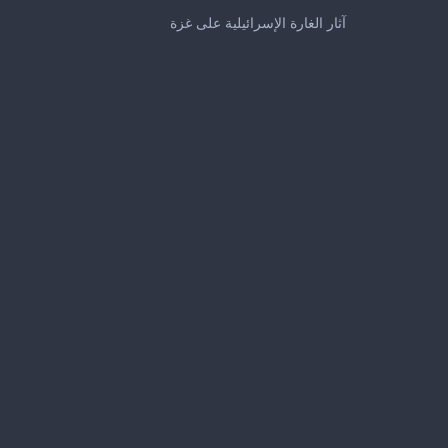
0
seconds
آثار الغارة الإسرائيلية على غزة
of
40
seconds