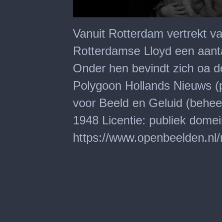
0
seconds
Vanuit Rotterdam vertrekt va
of
1
Rotterdamse Lloyd een aant
minute,
32
Onder hen bevindt zich oa 
seconds
Polygoon Hollands Nieuws (p
voor Beeld en Geluid (behee
1948 Licentie: publiek dome
https://www.openbeelden.nl