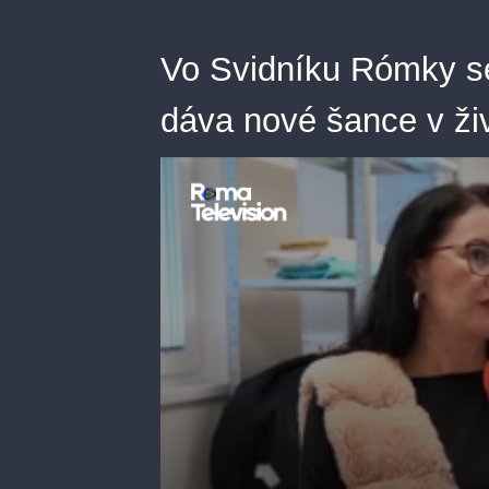
Vo Svidníku Rómky sed
dáva nové šance v ži