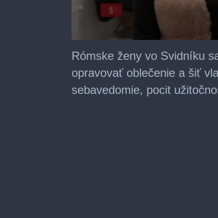
0
seconds
Rómske ženy vo Svidníku sa 
of
1
opravovať oblečenie a šiť vla
minute,
28
sebavedomie, pocit užitočnos
seconds