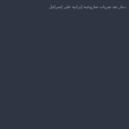
0
seconds
دمار بعد ضربات صاروخية إيرانية على إسرائيل
of
27
seconds