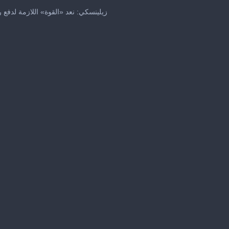
زيلينسكي: نعد «القوة» اللازمة لدفع 
me