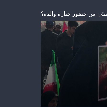
منئي من حضور جنازة والده؟