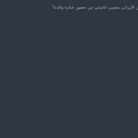
0
seconds
ن الإيراني مجتبى خامنئي من حضور جنازة والده؟
of
1
minute,
11
seconds