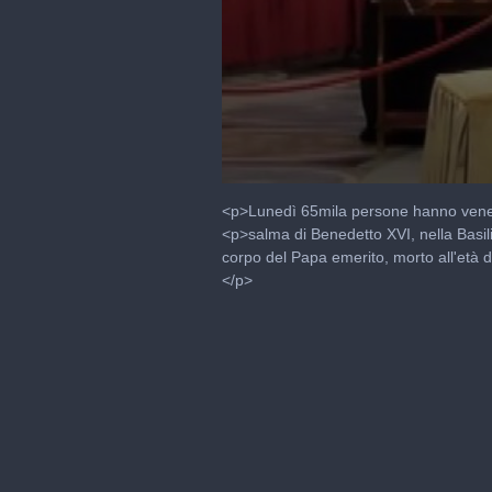
0
seconds
<p>Lunedì 65mila persone hanno venera
of
<p>salma di Benedetto XVI, nella Basil
1
corpo del Papa emerito, morto all'età d
minute,
18
</p>
seconds
Volume
90%