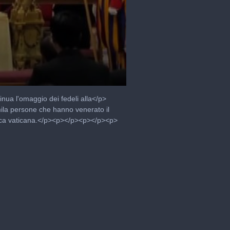
ua l'omaggio dei fedeli alla</p>
mila persone che hanno venerato il
silica vaticana.</p><p></p><p></p><p>