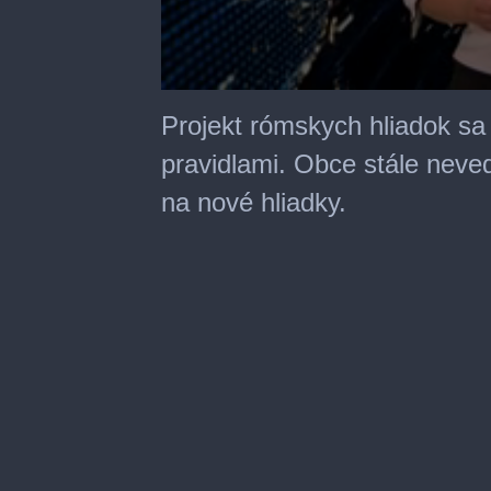
0
seconds
Projekt rómskych hliadok sa
of
1
pravidlami. Obce stále neve
minute,
54
na nové hliadky.
seconds