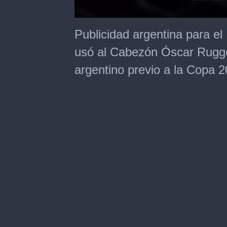
0
seconds
Publicidad argentina para e
of
1
usó al Cabezón Óscar Rugger
minute,
34
argentino previo a la Copa 2
seconds