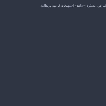
0
seconds
برص: مسيّرة «شاهد» استهدفت قاعدة بريطانية
of
44
seconds