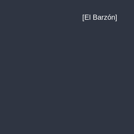
[El Barzón]