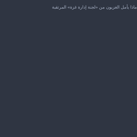
0
seconds
ماذا يأمل الغزيون من «لجنة إدارة غزة» المرتقبة
of
3
minutes,
51
seconds