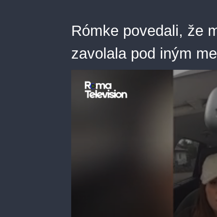
Rómke povedali, že m
zavolala pod iným m