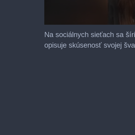
0
seconds
Na sociálnych sieťach sa šír
of
1
opisuje skúsenosť svojej šva
minute,
28
seconds