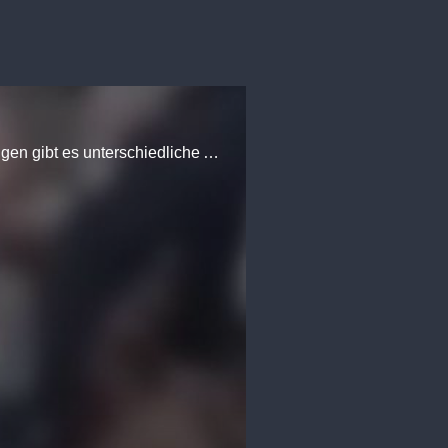
Syrische Milizionäre zeigen Aufnahmen nach US-Bombardement vom 08.02.2018. Über die Folgen gibt es unterschiedliche Angaben. Russische Veröffentlichungen sprechn von bis zu 600 toten Russen. Örtliche Quellen zählten höchstens 20 getötete Russen.