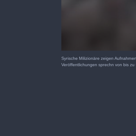
0
seconds
Syrische Milizionäre zeigen Aufnahme
of
Veröffentlichungen sprechn von bis zu
42
seconds
Volume
90%