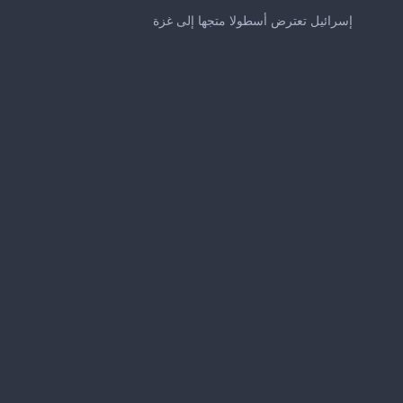
0
seconds
إسرائيل تعترض أسطولا متجها إلى غزة
of
1
minute,
3
seconds