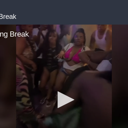
 Break
ing Break