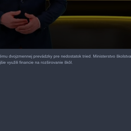
lému dvojzmennej prevádzky pre nedostatok tried. Ministerstvo školst
e využili financie na rozširovanie škôl.