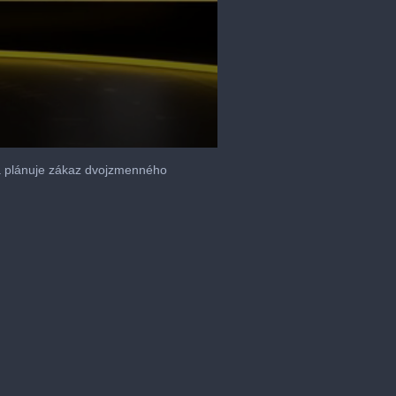
va plánuje zákaz dvojzmenného