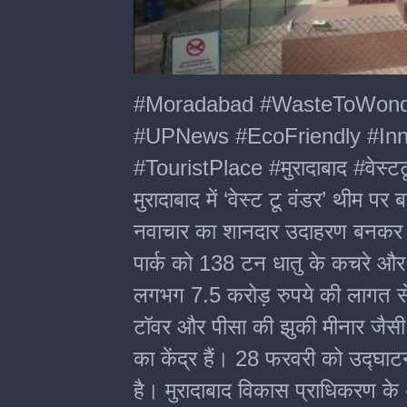
0
seconds
#Moradabad #WasteToWond
of
3
#UPNews #EcoFriendly #Inn
minutes,
20
#TouristPlace #मुरादाबाद #वेस्टटू
seconds
मुरादाबाद में ‘वेस्ट टू वंडर’ थीम पर
नवाचार का शानदार उदाहरण बनकर उभ
पार्क को 138 टन धातु के कचरे और ब
लगभग 7.5 करोड़ रुपये की लागत से
टॉवर और पीसा की झुकी मीनार जैसी व
का केंद्र हैं। 28 फरवरी को उद्घाटन
है। मुरादाबाद विकास प्राधिकरण के 