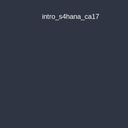
intro_s4hana_ca17