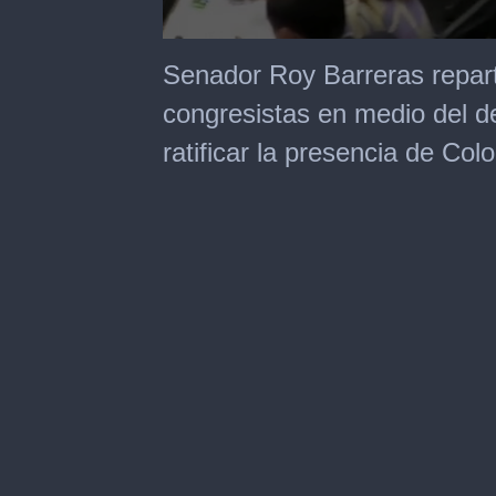
0
seconds
Senador Roy Barreras repart
of
20
congresistas en medio del d
seconds
ratificar la presencia de Co