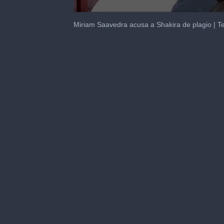
0
seconds
Miriam Saavedra acusa a Shakira de plagio | T
of
1
minute,
26
seconds