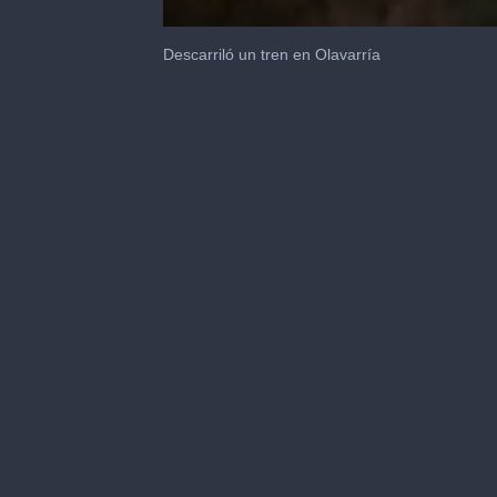
0
seconds
Descarriló un tren en Olavarría
of
4
minutes,
27
seconds