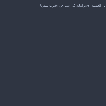
0
seconds
ٓثار العملية الإسرائيلية في بيت جن بجنوب سوريا
of
43
seconds