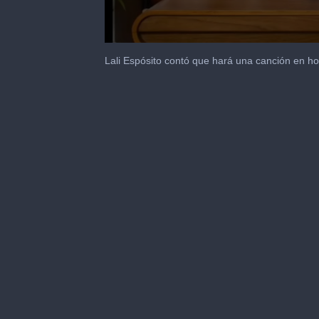
0
seconds
Lali Espósito contó que hará una canción en 
of
41
seconds